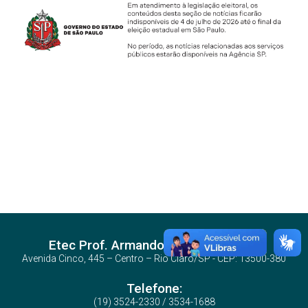
Etec Prof. Armando Bayeux da Silva
Avenida Cinco, 445 – Centro – Rio Claro/SP - CEP: 13500-380
Telefone:
(19) 3524-2330 / 3534-1688