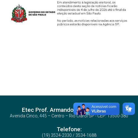
Etec Prof. Armando Bayeux da Silva
Avenida Cinco, 445 – Centro – Rio Claro/SP - CEP: 13500-380
Telefone:
(19) 3524-2330 / 3534-1688